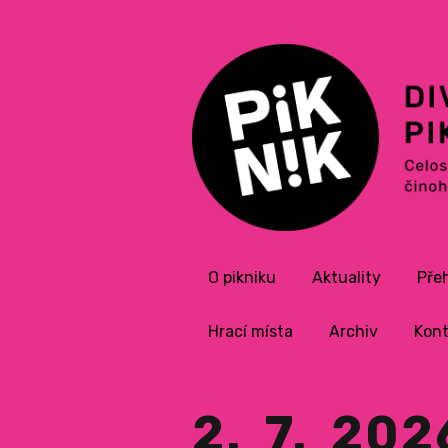
O pikniku
Aktuality
Pře
Hrací místa
Archiv
Kont
2. 7. 20