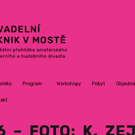
hlídky
Program
Workshopy
Pobyt
Objedná
Celkový program
akt
Inscenace hlavního
programu
26 – FOTO: K. Z