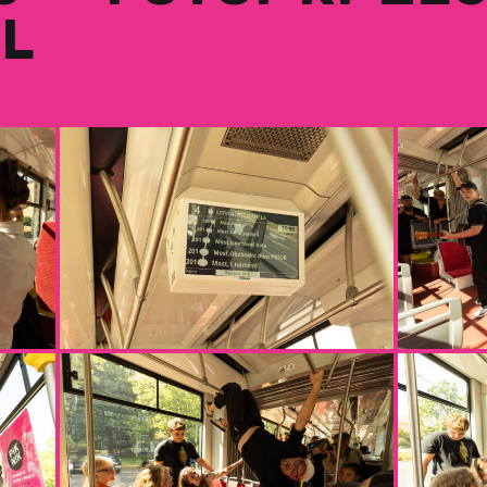
Doprovodný
AL
program