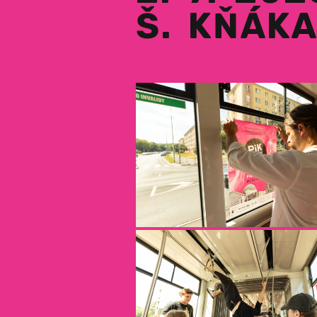
Š. KŇÁK